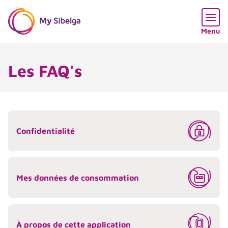
Skip content
Skip language choice
Open
Menu
Les FAQ's
Confidentialité
Mes données de consommation
À propos de cette application