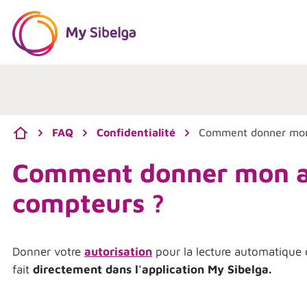
Skip content
Skip language choice
Accueil
FAQ
Confidentialité
Comment donner mon 
Comment donner mon au
compteurs ?
Donner votre
autorisation
pour la lecture automatique 
fait
directement dans l'application My Sibelga.